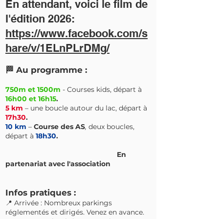
En attendant, voici le film de
l'édition 2026:
https://www.facebook.com/s
hare/v/1ELnPLrDMg/
🏁 Au programme :
750m et 1500m
- Courses kids, départ à
16h00 et 16h15
.
5 km
– une boucle autour du lac, départ à
17h30
.
10 km
–
Course des AS
,
deux boucles,
départ à
18h30
.
En
partenariat avec l'association
Infos pratiques :
📍 Arrivée : Nombreux parkings
réglementés et dirigés. Venez en avance.