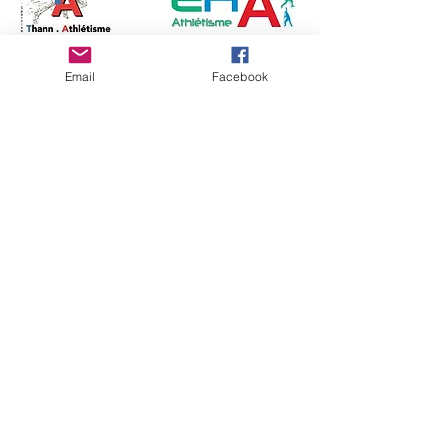
Besoin d'aide ?
Email
Facebook
Clique ici pour nous écrire
Suis-nous !
Un club, une passion 💙
En compétition, en loisir ou comme
bénévole !
📍
Stade Municipal Henri Lang
📍 19, Avenue Pasteur, 68800 Thann
SIRET
45212775600016
- NAF 85.51Z Clef
NIC 00016
Association inscrite au registre du tribunal