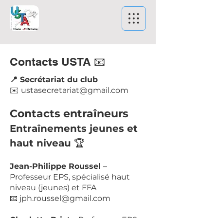
Contacts USTA 📧
📍 Secrétariat du club
✉️ ustasecretariat@gmail.com
Contacts entraîneurs
Entraînements jeunes et
haut niveau
🏆
Jean-Philippe Roussel
–
Professeur EPS, spécialisé haut
niveau (jeunes) et FFA
📧 jph.roussel@gmail.com