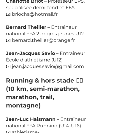
Charlotte Briot
– Professeur EPS,
spécialisée demi-fond et FFA
📧 briocha@hotmail.fr
Bernard Theiller
– Entraîneur
national FFA 2 degrés jeunes U12
📧 bernard.theiller@orange.fr
Jean-Jacques Savio
– Entraîneur
École d’athlétisme (U12)
📧 jean.jacques.savio@gmail.com
Running & hors stade 🏃‍♂️
(10 km, semi-marathon,
marathon, trail,
montagne)
Jean-Luc Haismann
– Entraîneur
national FFA Running (U14-U16)
📧 athletisme-