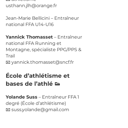
usthann.jlh@orange.fr
Jean-Marie Bellicini – Entraîneur
national FFA U14-U16
Yannick Thomasset
– Entraîneur
national FFA Running et
Montagne, spécialiste PPG/PPS &
Trail
📧 yannick.thomasset@sncf.fr
École d’athlétisme et
bases de l’athlé 👟
Yolande Suss
– Entraîneur FFA 1
degré (École d’athlétisme)
📧 suss.yolande@gmail.com