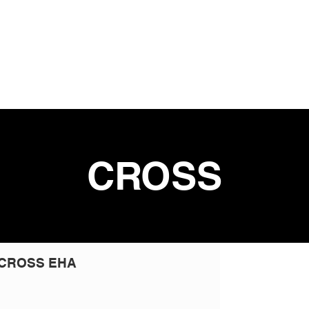
lub
Actualités
Entraînements
Adhésio
vénements
Pôle USTA-EHA
CROSS
 CROSS EHA